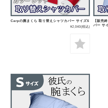
Carpの腕まくら 取り替えシャツカバー サイズS
【販売終
バー サ
¥2,040
(税込)