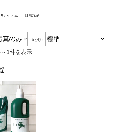
silcott
他アイテム
自然洗剤
並び順：
件～1件を表示
覧