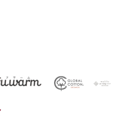
45
ガークール
FUWARM
deomois
ワッフル
その他