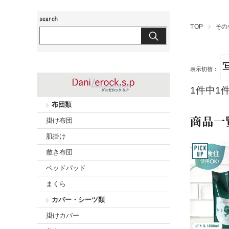
玖島布団工房
TOP
その
表示切替：
1件中1
布団類
商品一
掛け布団
肌掛け
敷き布団
ベッドパッド
まくら
カバー・シーツ類
掛けカバー