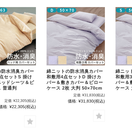
の防水消臭カバー
綿ニットの防水消臭カバー
綿ニッ
点セットS 掛け
和敷用4点セットD 掛けカ
和敷用
ベッドシーツ＆ピ
バー＆敷きカバー＆ピロー
バー＆
 普通判
ケース 2枚 大判 50×70cm
ケース 
定価:
¥31,830
(税込)
定価:
¥22,305
(税込)
価格:
¥31,830
(税込)
価格:
¥22,305
(税込)