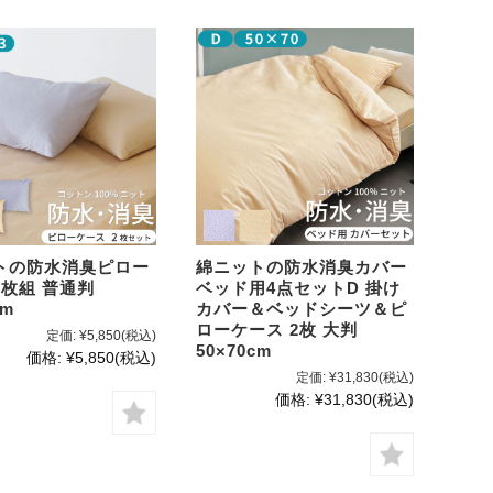
トの防水消臭ピロー
綿ニットの防水消臭カバー
2枚組 普通判
ベッド用4点セットD 掛け
cm
カバー＆ベッドシーツ＆ピ
ローケース 2枚 大判
定価:
¥5,850
(税込)
50×70cm
価格:
¥5,850
(税込)
定価:
¥31,830
(税込)
価格:
¥31,830
(税込)