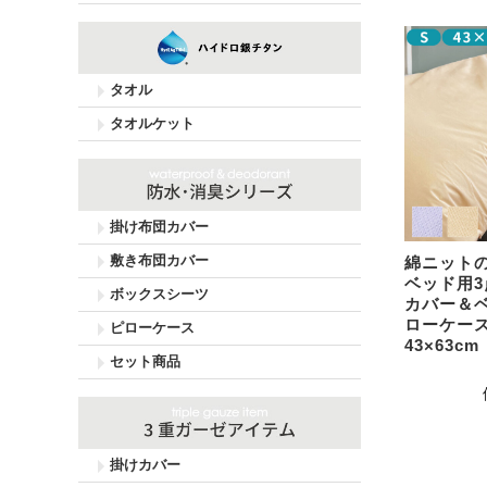
タオル
タオルケット
掛け布団カバー
敷き布団カバー
綿ニット
ベッド用3
ボックスシーツ
カバー＆
ローケース
ピローケース
43×63cm
セット商品
掛けカバー