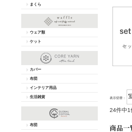
まくら
ウェア類
ケット
カバー
布団
インテリア用品
生活雑貨
表示切替：
24件中
布団
商品一