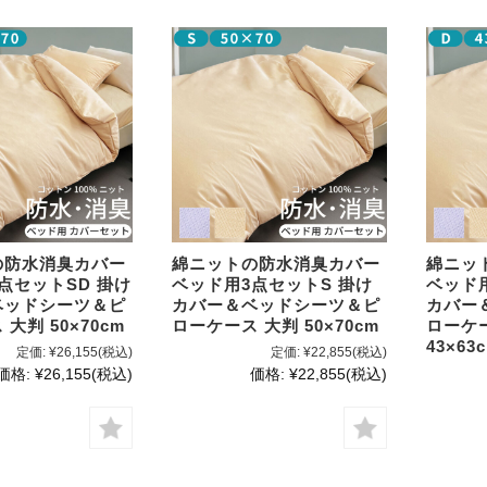
の防水消臭カバー
綿ニットの防水消臭カバー
綿ニッ
点セットSD 掛け
ベッド用3点セットS 掛け
ベッド
ベッドシーツ＆ピ
カバー＆ベッドシーツ＆ピ
カバー
大判 50×70cm
ローケース 大判 50×70cm
ローケー
43×63
定価:
¥26,155
(税込)
定価:
¥22,855
(税込)
価格:
¥26,155
(税込)
価格:
¥22,855
(税込)