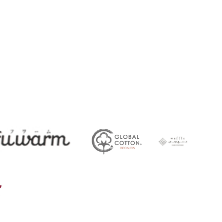
45
ガークール
FUWARM
deomois
ワッフル
その他