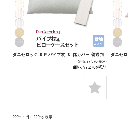
ダニゼロック.S.P パイプ枕 ＆ 枕カバー 普通判
ダニゼロッ
定価:
¥7,370
(税込)
価格:
¥7,270
(税込)
22件中1件～22件を表示