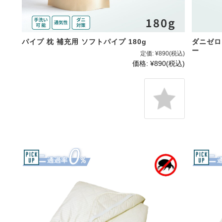
パイプ 枕 補充用 ソフトパイプ 180g
ダニゼロッ
ー
定価:
¥890
(税込)
価格:
¥890
(税込)