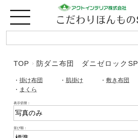
TOP
防ダニ布団 ダニゼロックSP
掛け布団
肌掛け
敷き布団
まくら
表示切替：
並び順：