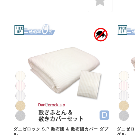
ダニゼロック.S.P 敷布団 & 敷布団カバー ダブ
ダニゼロッ
ル
グル