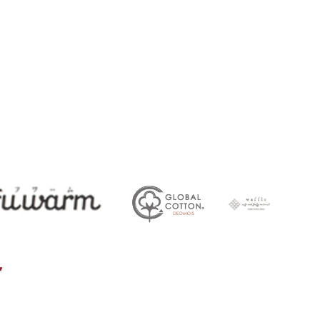
45
ガークール
FUWARM
deomois
ワッフル
その他