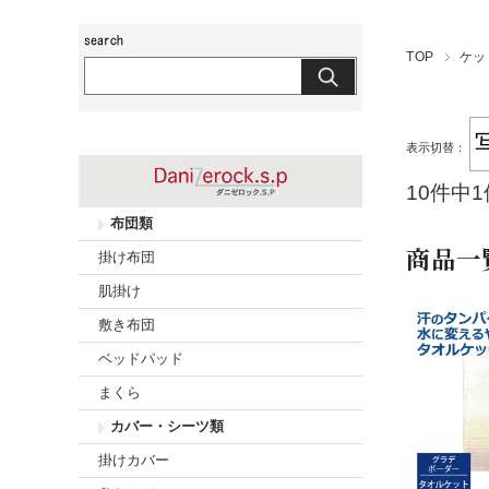
玖島布団工房
TOP
ケッ
表示切替：
10件中
布団類
商品一
掛け布団
肌掛け
敷き布団
ベッドパッド
まくら
カバー・シーツ類
掛けカバー