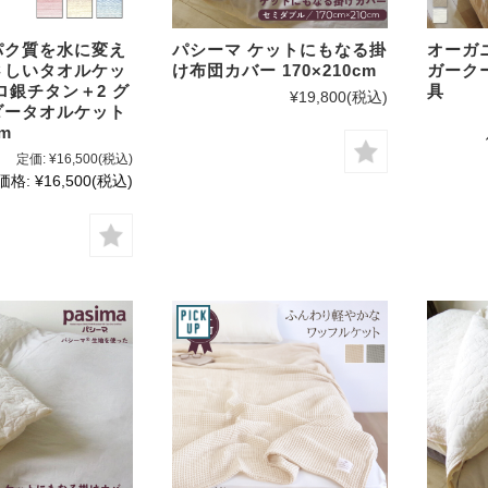
パク質を水に変え
パシーマ ケットにもなる掛
オーガ
さしいタオルケッ
け布団カバー 170×210cm
ガーク
ロ銀チタン＋2 グ
具
¥19,800
(税込)
ダータオルケット
0cm
定価:
¥16,500
(税込)
価格:
¥16,500
(税込)