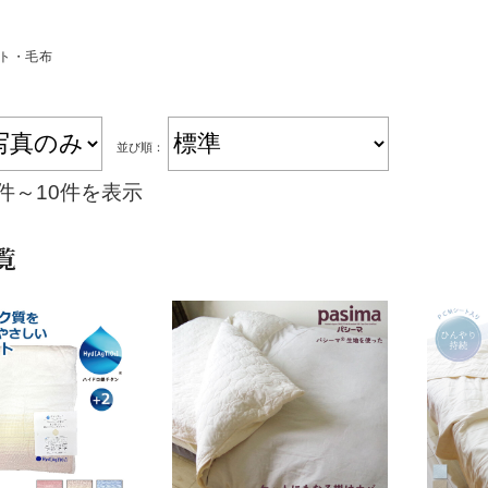
silcott
ト・毛布
並び順：
1件～10件を表示
覧