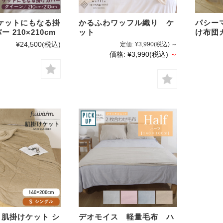
ケットにもなる掛
かるふわワッフル織り ケ
パシー
 210×210cm
ット
け布団カ
¥24,500
(税込)
定価:
¥3,990
(税込)
～
価格:
¥3,990
(税込)
～
M 肌掛けケット シ
デオモイス 軽量毛布 ハ