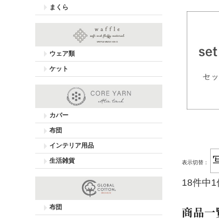
まくら
ウェア類
ケット
カバー
布団
インテリア用品
生活雑貨
表示切替：
18件中
布団
商品一