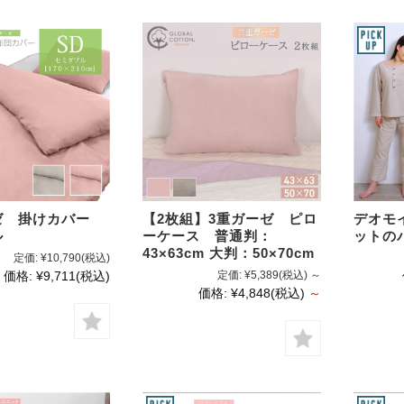
ゼ 掛けカバー
【2枚組】3重ガーゼ ピロ
デオモ
ル
ーケース 普通判：
ットの
43×63cm 大判：50×70cm
定価:
¥10,790
(税込)
価格:
¥9,711
(税込)
定価:
¥5,389
(税込)
～
価格:
¥4,848
(税込)
～