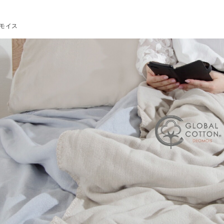
silcott
モイス