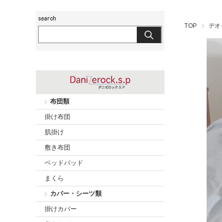
玖島布団工房
TOP
デオ
布団類
掛け布団
肌掛け
敷き布団
ベッドパッド
まくら
カバー・シーツ類
掛けカバー