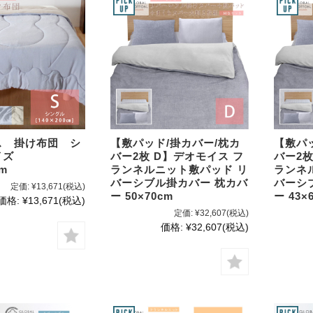
【敷パッド/掛カバー/枕カ
【敷パ
ス 掛け布団 シ
バー2枚 D】デオモイス フ
バー2枚
イズ
ランネルニット敷パッド リ
ランネ
cm
バーシブル掛カバー 枕カバ
バーシ
定価:
¥13,671
(税込)
ー 50×70cm
ー 43×
価格:
¥13,671
(税込)
定価:
¥32,607
(税込)
価格:
¥32,607
(税込)