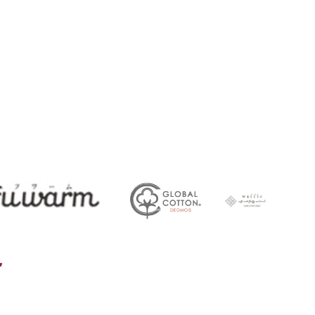
45
ガークール
FUWARM
deomois
ワッフル
その他