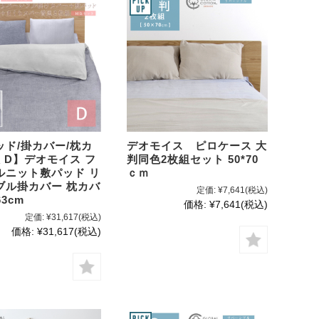
ッド/掛カバー/枕カ
デオモイス ピロケース 大
 D】デオモイス フ
判同色2枚組セット 50*70
ルニット敷パッド リ
ｃｍ
ブル掛カバー 枕カバ
定価:
¥7,641
(税込)
63cm
価格:
¥7,641
(税込)
定価:
¥31,617
(税込)
価格:
¥31,617
(税込)