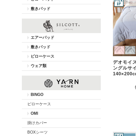
敷きパッド
エアーパッド
敷きパッド
ピローケース
デオモイ
ウェア類
ングルサ
140×200
BINGO
ピローケース
OMI
掛けカバー
BOXシーツ