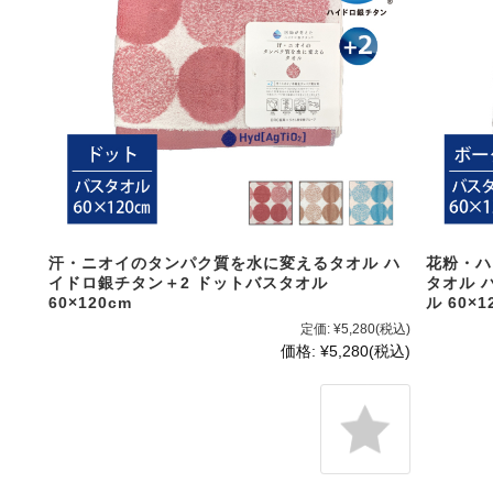
汗・ニオイのタンパク質を水に変えるタオル ハ
花粉・ハ
イドロ銀チタン＋2 ドットバスタオル
タオル 
60×120cm
ル 60×1
定価:
¥5,280
(税込)
価格:
¥5,280
(税込)