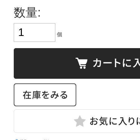
数量:
個