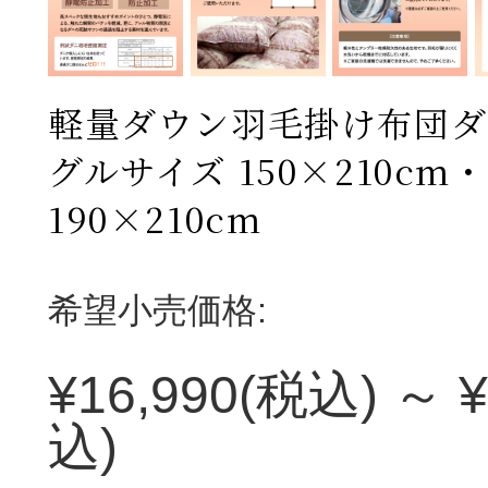
軽量ダウン羽毛掛け布団ダ
グルサイズ 150×210c
190×210cm
希望小売価格:
¥16,990
(税込)
～
¥
込)