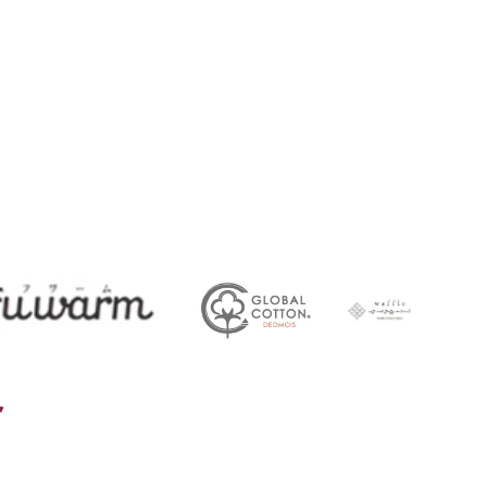
45
ガークール
FUWARM
deomois
ワッフル
その他