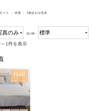
silcott
モイス
布団
2枚合わせ毛布
並び順：
件～1件を表示
覧