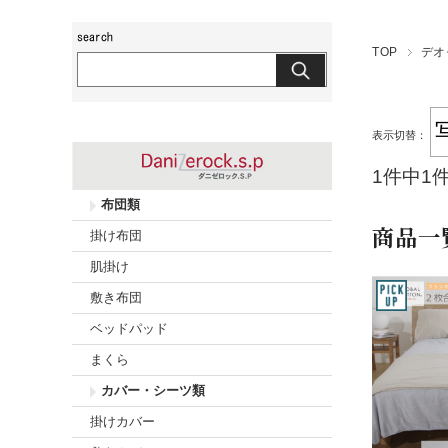
玖島布団工房
TOP
デオ
表示切替：
1件中1
布団類
商品一
掛け布団
肌掛け
敷き布団
ベッドパッド
まくら
カバー・シーツ類
掛けカバー