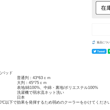
返品につ
枕パッド
普通判：43*63ｃｍ
大判：45*75ｃｍ
表地/綿100%、中綿・裏地/ポリエステル100%
洗濯機で弱水流ネット洗い
日本
30℃以下で効果を発揮するため弱めのクーラーをかけてくださ