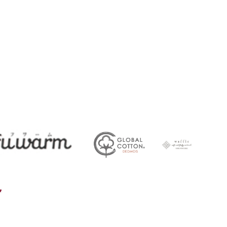
45
ガークール
FUWARM
deomois
ワッフル
その他