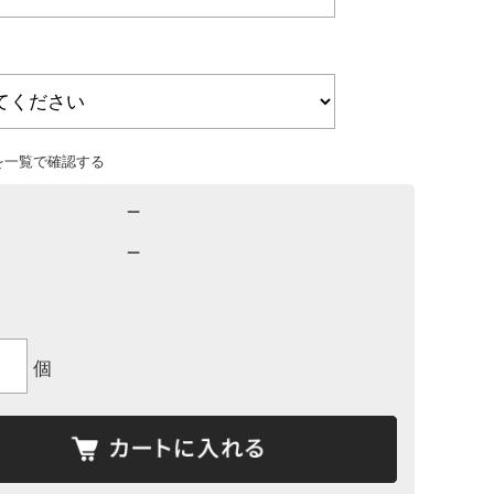
を一覧で確認する
－
－
個