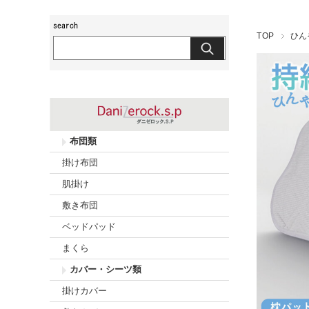
玖島布団工房
TOP
ひん
布団類
掛け布団
肌掛け
敷き布団
ベッドパッド
まくら
カバー・シーツ類
掛けカバー