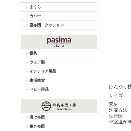
まくら
カバー
座布団・クッション
寝具
ウェア類
インテリア用品
生活雑貨
ひんやり
ベビー用品
サイズ
素材
洗濯方法
生産国
掛け布団
※室温が
敷き布団