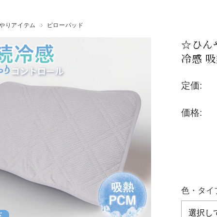
silcott
やりアイテム
ピローパッド
☆ひん
冷感 吸
定価:
価格:
色・タイ