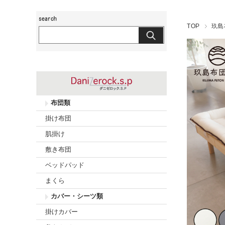
玖島布団工房
TOP
玖島
布団類
掛け布団
肌掛け
敷き布団
ベッドパッド
まくら
カバー・シーツ類
掛けカバー