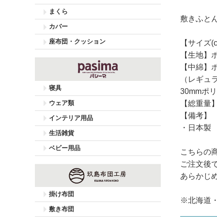
まくら
敷きふとん
カバー
座布団・クッション
【サイズ(c
【生地】ポ
【中綿】ポ
（レギュラ
寝具
30mmポリ
ウェア類
【総重量】約
【備考】
インテリア用品
・日本製
生活雑貨
ベビー用品
こちらの
ご注文後
あらかじ
掛け布団
※北海道
敷き布団