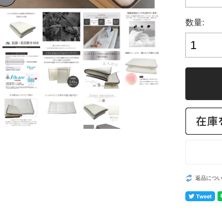
数量:
返品につ