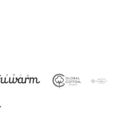
45
ガークール
FUWARM
deomois
ワッフル
その他