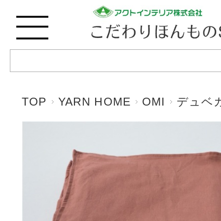
TOP
YARN HOME
OMI
デュベ