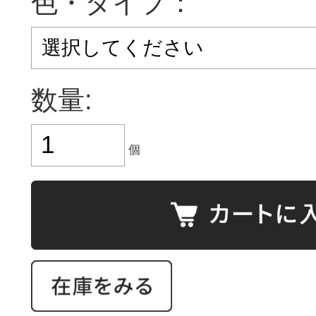
色・タイプ：
数量:
個