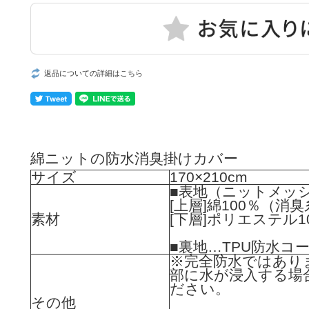
返品についての詳細はこちら
綿ニットの防水消臭掛けカバー
サイズ
170×210cm
■表地（ニットメッ
[上層]綿100％（
素材
[下層]ポリエステル1
■裏地…TPU防水コ
※完全防水ではあり
部に水が浸入する場
ださい。
その他