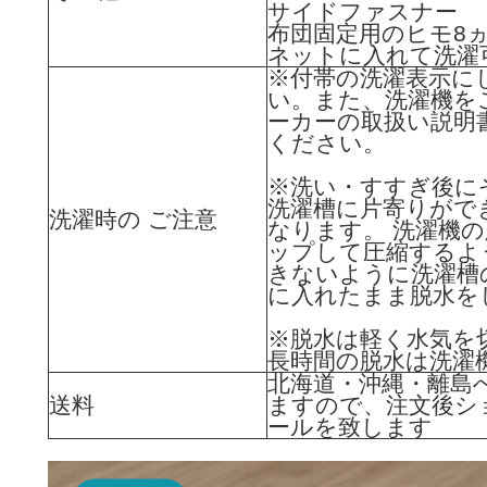
サイドファスナー
布団固定用のヒモ8
ネットに入れて洗濯
※付帯の洗濯表示に
い。また、洗濯機を
ーカーの取扱い説明
ください。
※洗い・すすぎ後に
洗濯槽に片寄りがで
洗濯時の ご注意
なります。 洗濯機
ップして圧縮するよ
きないように洗濯槽
に入れたまま脱水を
※脱水は軽く水気を
長時間の脱水は洗濯
北海道・沖縄・離島
送料
ますので、注文後シ
ールを致します