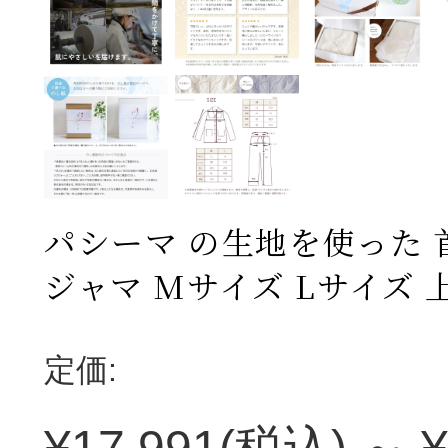
パシーマ の生地を使った
ジャマ Mサイズ Lサイズ 
定価:
¥17,991
(税込)
～
¥