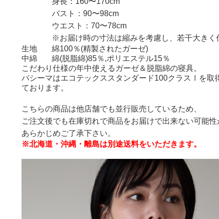
身長：160〜170cm
バスト：90〜98cm
ウエスト：70〜78cm
※お届け時の寸法は縮みを考慮し、若干大きく
生地
綿100％(精製されたガーゼ)
中綿
綿(脱脂綿)85％,ポリエステル15％
こだわり仕様の年中使えるガーゼ＆脱脂綿の寝具。
パシーマはエコテックススタンダード100クラスⅠを取
ております。
こちらの商品は他店舗でも並行販売しているため、
ご注文後でも在庫切れで商品をお届けで出来ない可能性
あらかじめご了承下さい。
※北海道・沖縄・離島は別途送料をいただきます。