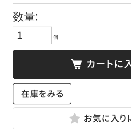
数量:
個